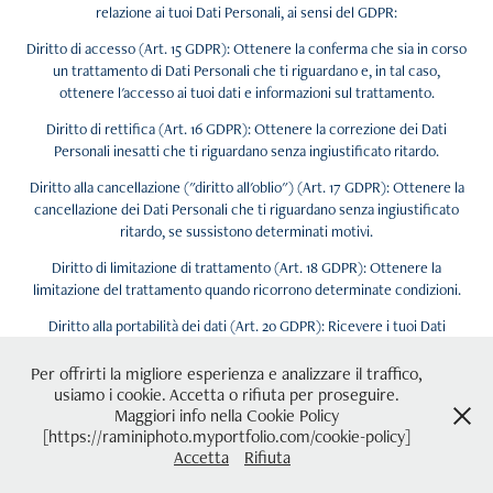
relazione ai tuoi Dati Personali, ai sensi del GDPR:
Diritto di accesso (Art. 15 GDPR): Ottenere la conferma che sia in corso
un trattamento di Dati Personali che ti riguardano e, in tal caso,
ottenere l'accesso ai tuoi dati e informazioni sul trattamento.
Diritto di rettifica (Art. 16 GDPR): Ottenere la correzione dei Dati
Personali inesatti che ti riguardano senza ingiustificato ritardo.
Diritto alla cancellazione ("diritto all'oblio") (Art. 17 GDPR): Ottenere la
cancellazione dei Dati Personali che ti riguardano senza ingiustificato
ritardo, se sussistono determinati motivi.
Diritto di limitazione di trattamento (Art. 18 GDPR): Ottenere la
limitazione del trattamento quando ricorrono determinate condizioni.
Diritto alla portabilità dei dati (Art. 20 GDPR): Ricevere i tuoi Dati
Personali in un formato strutturato, di uso comune e leggibile da
dispositivo automatico e, se tecnicamente fattibile, di trasmetterli a un
Per offrirti la migliore esperienza e analizzare il traffico,
altro titolare senza impedimenti.
usiamo i cookie. Accetta o rifiuta per proseguire.
Maggiori info nella Cookie Policy
Diritto di opposizione (Art. 21 GDPR): Opporti in qualsiasi momento al
[https://raminiphoto.myportfolio.com/cookie-policy]
trattamento dei tuoi Dati Personali, per motivi connessi alla tua
Accetta
Rifiuta
situazione particolare.